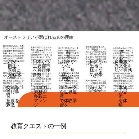
オーストラリアが選ばれる10の理由
政治体制が安定し、先進
南半球に位置するため、
主要都市間のフライトが
ほとんど時差がない。東
人種の異なる人々が互い
国でトップクラスの治安
日本と季節が反対で、地
充実。最も近いケアンズ
気候
安心・安全
​アクセス
時
多
部が＋1時間、西部が－1
の文化を理解・尊重して
の良さを誇る。水道水の
域によって気候帯が異な
は約7時間、シドニーでも
時間で、夏時間でも最大
いる様は、学生にとって
飲料はもちろん、食事や
る。北部は1～3月に雨季
約9時間のフライトで、夜
差
民
時差は2時間。そのため体
大いに刺激的。今後の国
宿泊施設などの衛生管理
となるが、熱帯雨林の景
便を利用すれば、翌日の
調に無理のない旅程を組
際社会を担う学生にとっ
も整っており、主要都市
族
観が鮮やか。南部の主要
午前中からすぐに活動す
時差が
広大な
多民族・
むことができ、有意義に
て、グローバルな視野を
治安・
日本から
では日本語が通じる病院
都市は温暖で、1年を通じ
ることができる。
行動できる。
養うことが出来る。
もある。
て快適。
少な
土地に
異文化を
衛生・
主要都市
く、無
​様々な
肌で実感
​医療に
へ直行便
異民族同士の会話が多い
複合遺産を含む自然遺産
駄なく
気候帯
国家間の関係が良好で、
安心感
多数
独自の進化を遂げたオー
ため、英語が分かりや
の数が最多。世界最大級
オーストラリア人には親
ストラリアでは、他国で
​学習素材
ハード
ホスピタリティ
​英語圏
​世界遺産
行動
く、非英語圏の人たちに
の一枚岩や珊瑚礁、熱帯
日家も多い。日本人や日
は見られない大自然や固
対する態度も寛容的。学
雨林、奇岩群などがあ
人気の都市がいくつもあ
本語に対する関心も高
有の動植物と触れ合え
校訪問やファームステイ
り、いずれもアクティビ
り、どの都市も宿泊施設
く、交流も深めやすい。
る。先住民アボリジニの
などの交流を通して生き
ティを通じて体験的かつ
が充実。エコノミーから
学校訪問やファームステ
歴史や文化も興味深く、
交流を
独自の
ユニーク
受け入
本物
た英会話を実践でき、学
探究的な学習機会を得ら
ラグジュアリーまで、予
イなど最良の機会を設け
福祉の現状や企業訪問等
習意欲向上も期待。
れる。
算やグループの規模に応
通じ学
素材を
な世界遺
れ施設
の交
られる。
のテーマ設定も可能。
じて選べる。ファームス
習
​多彩に
産
は
流
テイやホームステイなど
も需要が高い。
​意欲を
アレン
​で体験学
​豊富な
​を体
刺激
ジ
習を
選択肢
験
教育クエストの一例