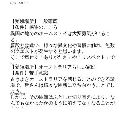
01, ホームステイ
【受領場所】一般家庭
​【条件】感謝のこころ
​異国の地でのホームステイは大変勇気がいるこ
と。
普段とは違い、様々な異文化や習慣に触れ、無数
02, ファームステイ
のクエストが発生すると思います。
そこで気付く「ありがたさ」や「リスペクト」で
す。​
【受領場所】オーストラリアらしい家庭
​【条件】苦手意識
​古きよきオーストラリアを感じることのできる環
境で、皆さんは様々な困惑に立ち向かうことでし
ょう。
03, 現地校交流
​しかし、その困難はふとした切り替えにより、な
んでもなかったかのように消えてなくなることが
あります。
【受領場所】現地校生徒の通う学校
​【条件】通じないこと
ダイバーシティが凝縮された現地校でのコミュニ