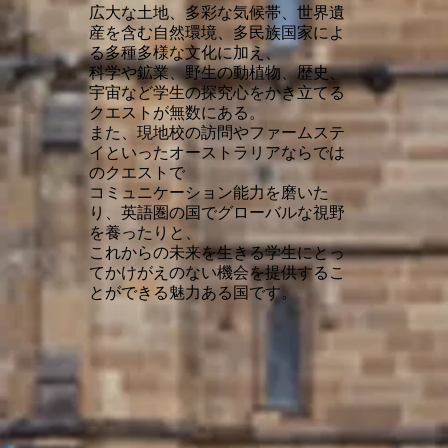
広大な土地、多彩な気候帯、世界遺
産を含む自然環境、多民族国家によ
る多種多様な文化に加え、
科学や鉱業、野生の動植物、歴史、
宇宙など学生の探究心をかき立てる
クエストが無数にある。
また、現地校の訪問やファームステ
イといったオーストラリアならでは
のクエストで
コミュニケーション能力を磨いた
り、英語圏の国でグローバルな視野
を養ったりと、
これからの未来を生きる学生にとっ
てかけがえのない機会を提供するこ
とができる魅力ある国です。