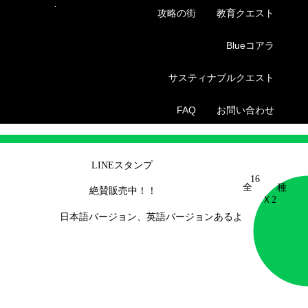
Menu
攻略の街
教育クエスト
QUESTRALIA
Blueコアラ
サスティナブルクエスト
FAQ
お問い合わせ
LINEスタンプ
16
​全
種
​絶賛販売中！！
​Ｘ2
日本語バージョン、英語バージョンあるよ