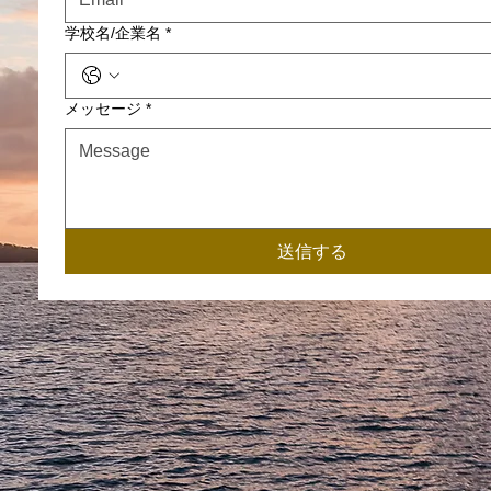
学校名/企業名
*
メッセージ
*
送信する