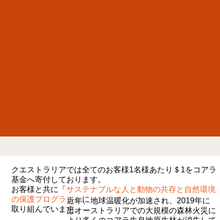
クエストラリアでは全てのお客様1名様あたり＄1をコアラ
基金へ寄付しております。
お客様と共に「
サステナブルな人と動物の共存と自然環境
の保護プログラム
」に
近年、地球温暖化が加速され、2019年に
取り組んでいます。
はオーストラリアでの大規模の森林火災に