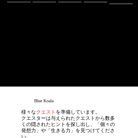
動することができ
意義に行動でき
で、1年を通じて
ーバルな視野を養
ホスピタリティ
る。
る。
快適な気候とな
える。
異民族同士の会話
独自の進化を遂げ
オーストラリア
​人気の都市がいく
る。
​オーストラリアと
が多いことから、
たオーストラリア
は、複合遺産を含
つもあり、どの都
は国家間の関係が
英語が分かりやす
では、他国では見
む自然遺産の数が
市も宿泊施設が充
良好で、オースト
く、非英語圏の人
られない大自然や
世界最多。世界最
実。エコノミーか
ラリア人には親日
たちに対する態度
固有の動植物と触
大級の一枚岩やサ
らラグジュアリー
家が多い。日本人
Heading 4
も寛容的。学校訪
れ合える。先住民
ンゴ礁、熱帯雨
まで、受け入れ施
や日本語に対する
問やホームステ
アボリジナルピー
林、奇岩郡などが
設に豊富な選択肢
関心も高く、交流
イ、ファームステ
プルの歴史や文化
あり、いずれもア
があり、予算やグ
も深めやすい。学
イなどの交流を通
も興味深く、福祉
クティビティを通
ループの規模に応
校訪問やホームス
して生きた英会話
の現状やSDGｓな
じて体験的かつ探
じて最適な施設が
テイ、ファームス
を実践でき、学習
どのテーマ設定も
究学習の機会を得
見つかります。
テイなど最良の機
意欲向上も期待で
可能。
られる。
会を設けられる。​
きる。
Blue Koala
様々な
クエスト
を準備しています。
クエスターは与えられたクエストから数多
くの隠されたヒントを探し出し、「個々の
発想力」や「生きる力」を見つけてくださ
い。