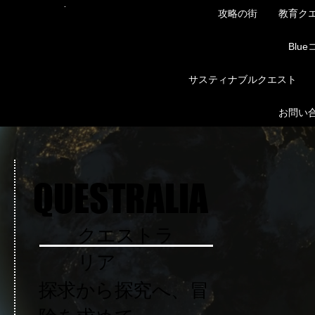
Menu
攻略の街
教育ク
QUESTRALIA
Blu
サスティナブルクエスト
お問い
QUESTRALIA
QUESTRALIA
​クエストラ
リア
探求から探究へ、冒