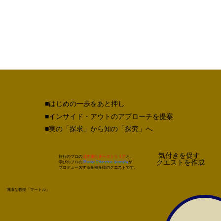
■はじめの一歩をあと押し
■インサイド・アウトのアプローチを提案
■実の「探求」から知の「探究」へ
気付きを促す
旅行のプロの
日本旅行オーストラリア
と、
​クエストを作成
学びのプロの
Bluesky Education Australia
が
プロデュースする多種多様のクエストです。
博識な教授「マートル」