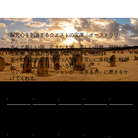
探究心を刺激するクエストの宝庫「オーストラリ
ア」。
古くて新しい国、広大な大地、美しい自然、独特な野
生動物、活気ある都市が織り成すこの国は、
多くの文化的背景を持つ人々が、互いに多様性に配慮
し、尊重し、共存している社会。
リアルコミュニケーションが「生きる力」に磨きをか
けてくれる。
​なぜオーストラリアが選ばれる？
安心・安全
アクセス
時差
気候
多民族
先進国でもトップ
日本とオーストラ
日本の南に位置す
南半球に位置する
さまざまな民族が
クラスの治安の良
リア間は、主要都
るオーストラリア
オーストラリア
共存するオースト
さを誇る・水道水
市間のフライトが
はほとんど時差が
は、日本との季節
ラリア。人種の異
の飲料はもちろ
充実。最も近いケ
ない。東部が+1時
が反対で、地域に
なる人々が互いの
Heading 4
ん、食事や宿泊施
アンズは約7時
間、西部が-1時間
よって気候帯が異
文化を理解・尊重
設などの衛生管理
間、シドニーでも
で、夏時間でも最
なる。北部は1～3
している様は、日
も整っており、主
約9時間のフライ
大時差は2時間。
月に雨季となる
本人にとって大い
要都市では日本語
トで、夜便を利用
そのため体調に無
が、熱帯雨林の景
に刺激的。今後の
が通じる病院もあ
すれば、翌日の午
理のない旅程を組
観が鮮やか。南部
国際社会を担う若
る。
前中からすぐに活
むことができ、有
の主要都市は温暖
者にとって、グロ
英語圏
学習素材
世界遺産
ハード