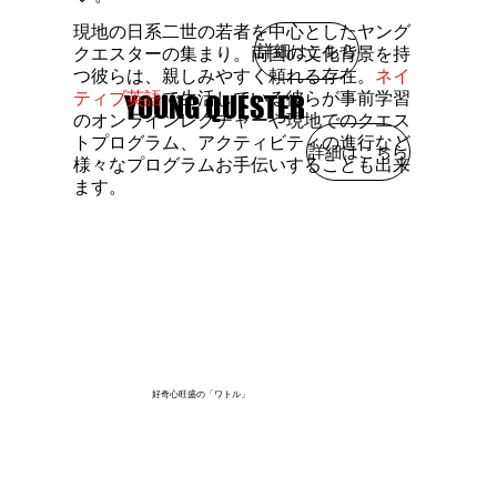
現地の日系二世の若者を中心としたヤング
詳細はこちら
クエスターの集まり。両国の文化背景を持
つ彼らは、親しみやすく頼れる存在。
ネイ
ティブ英語
で生活している彼らが​事前学習
YOUNG QUESTER
YOUNG QUESTER
のオンラインレクチャーや現地でのクエス
トプログラム、アクティビティの進行など
詳細はこちら
様々なプログラムお手伝いすることも出来
ます。
好奇心旺盛の「ワトル」